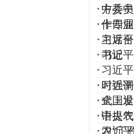
中共中
方委员
十四届
作专业
习近平
主席台
习近平
书记
习近平
习近平
时强调
全国退
式上发
中央农
语提气
习近平
农”工