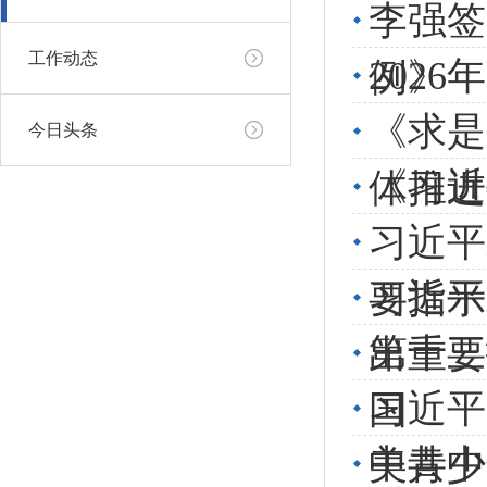
李强签
工作动态
202
例》
《求是
今日头条
《习近
体推进
习近平
习近平
要指示
第十三
出重要
习近平
国
中共中
美青少