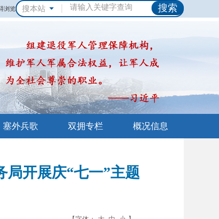
搜本站
碍浏览
塞外兵歌
双拥专栏
概况信息
局开展庆“七一”主题