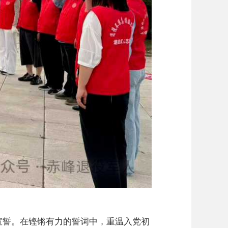
宣誓。在铿锵有力的誓词中，重温入党初