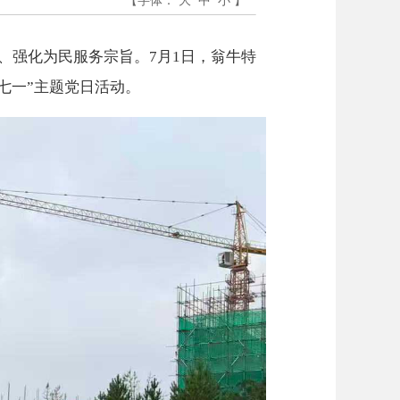
【字体：
大
中
小
】
、强化为民服务宗旨。7月1日，翁牛特
七一”主题党日活动。