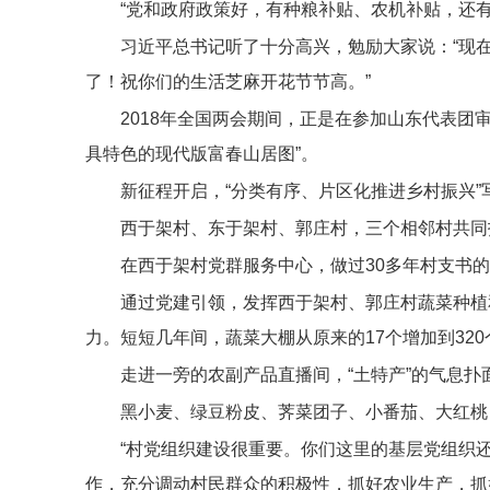
“党和政府政策好，有种粮补贴、农机补贴，还
习近平总书记听了十分高兴，勉励大家说：“现
了！祝你们的生活芝麻开花节节高。”
2018年全国两会期间，正是在参加山东代表团
具特色的现代版富春山居图”。
新征程开启，“分类有序、片区化推进乡村振兴”
西于架村、东于架村、郭庄村，三个相邻村共同
在西于架村党群服务中心，做过30多年村支书
通过党建引领，发挥西于架村、郭庄村蔬菜种植
力。短短几年间，蔬菜大棚从原来的17个增加到32
走进一旁的农副产品直播间，“土特产”的气息扑
黑小麦、绿豆粉皮、荠菜团子、小番茄、大红桃…
“村党组织建设很重要。你们这里的基层党组织
作，充分调动村民群众的积极性，抓好农业生产，抓