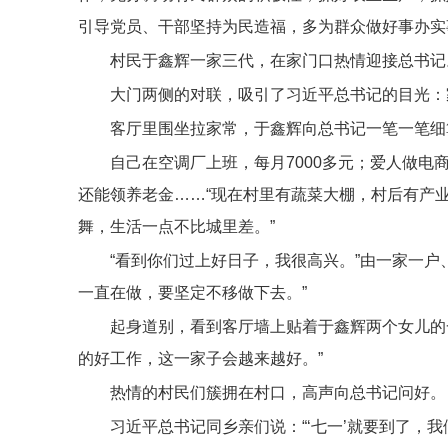
引导党员、干部坚持为民造福，多为群众做好事办实
村民于鑫辉一家三代，在家门口热情迎接总书记
大门两侧的对联，吸引了习近平总书记的目光：家
客厅里围坐拉家常，于鑫辉向总书记一笔一笔细
自己在空调厂上班，每月7000多元；爱人做电商
还能领养老金……“现在村里有蔬菜大棚，村后有产
舞，生活一点不比城里差。”
“看到你们过上好日子，我很高兴。”由一家一
一直在做，要坚定不移做下去。”
起身道别，看到客厅墙上贴着于鑫辉两个女儿的
的好工作，这一家子会越来越好。”
热情的村民们簇拥在村口，高声向总书记问好。
习近平总书记同乡亲们说：“‘七一’就要到了，