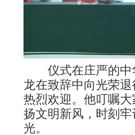
仪式在庄严的中
龙
在致辞中
向光荣退
热烈欢迎。他叮嘱大
扬文明新风，时刻牢
光。