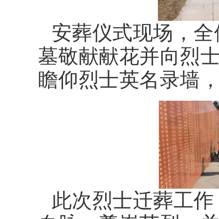
安葬仪式现场，全
墓敬献献花并向烈
瞻仰烈士英名录墙
此次烈士迁葬工作