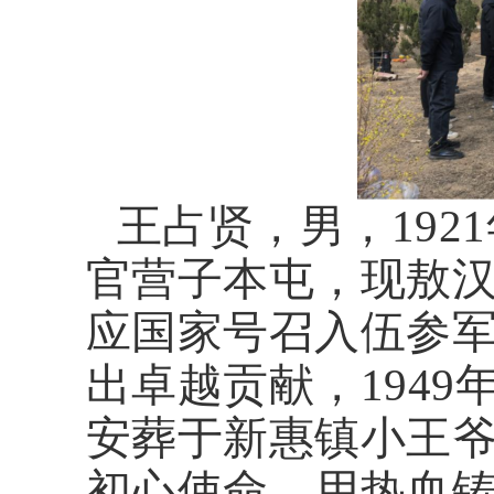
王占贤，男，192
官营子本屯，现敖汉
应国家号召入伍参
出卓越贡献，194
安葬于新惠镇小王
初心使命，用热血